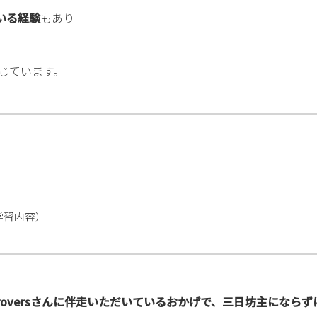
いる経験
もあり
じています。
学習内容）
roversさんに伴走いただいているおかげで、三日坊主になら