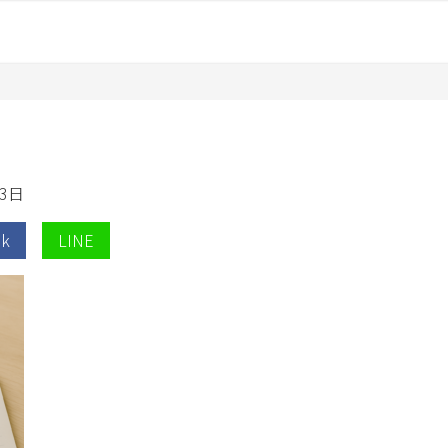
3日
ok
LINE