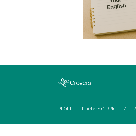
PROFILE
PLAN and CURRICULUM
V