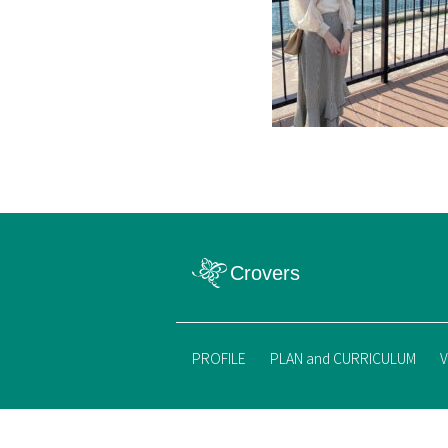
PROFILE
PLAN and CURRICULUM
V