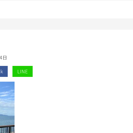
4日
ok
LINE