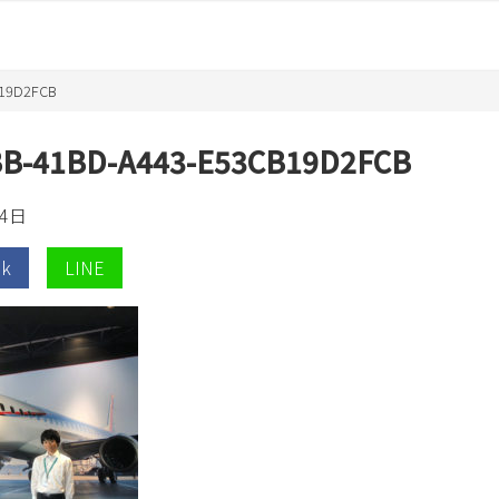
B19D2FCB
BB-41BD-A443-E53CB19D2FCB
4日
ok
LINE