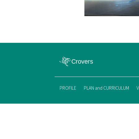
PROFILE
PLAN and CURRICULUM
V